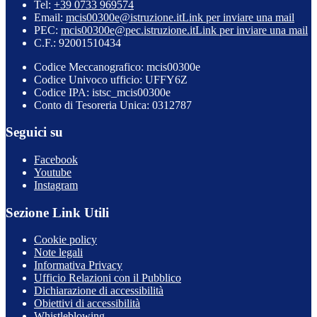
Tel:
+39 0733 969574
Email:
mcis00300e@istruzione.it
Link per inviare una mail
PEC:
mcis00300e@pec.istruzione.it
Link per inviare una mail
C.F.: 92001510434
Codice Meccanografico: mcis00300e
Codice Univoco ufficio: UFFY6Z
Codice IPA: istsc_mcis00300e
Conto di Tesoreria Unica: 0312787
Seguici su
Facebook
Youtube
Instagram
Sezione Link Utili
Cookie policy
Note legali
Informativa Privacy
Ufficio Relazioni con il Pubblico
Dichiarazione di accessibilità
Obiettivi di accessibilità
Whistleblowing