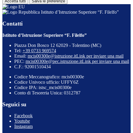
Accetta tutti
Salva le preferenze
Istituto d’Istruzione Superiore “F. Filelfo”
Contatti
Istituto d’Istruzione Superiore “F. Filelfo”
Piazza Don Bosco 12 62029 - Tolentino (MC)
Tel:
+39 0733 969574
Email:
mcis00300e@istruzione.it
Link per inviare una mail
PEC:
mcis00300e@pec.istruzione.it
Link per inviare una mail
C.F.: 92001510434
Codice Meccanografico: mcis00300e
Codice Univoco ufficio: UFFY6Z
Codice IPA: istsc_mcis00300e
Conto di Tesoreria Unica: 0312787
Seguici su
Facebook
Youtube
Instagram