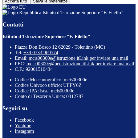
Accetta tutti
Salva le preferenze
Istituto d’Istruzione Superiore “F. Filelfo”
Contatti
Istituto d’Istruzione Superiore “F. Filelfo”
Piazza Don Bosco 12 62029 - Tolentino (MC)
Tel:
+39 0733 969574
Email:
mcis00300e@istruzione.it
Link per inviare una mail
PEC:
mcis00300e@pec.istruzione.it
Link per inviare una mail
C.F.: 92001510434
Codice Meccanografico: mcis00300e
Codice Univoco ufficio: UFFY6Z
Codice IPA: istsc_mcis00300e
Conto di Tesoreria Unica: 0312787
Seguici su
Facebook
Youtube
Instagram