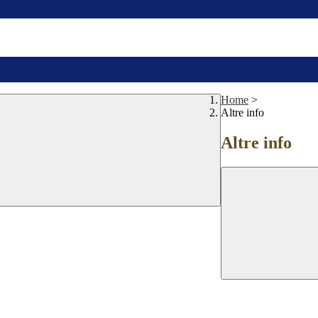
Home
>
Altre info
Altre info