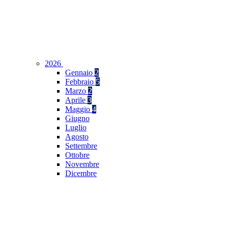
2026
Gennaio
2
Febbraio
5
Marzo
2
Aprile
3
Maggio
4
Giugno
Luglio
Agosto
Settembre
Ottobre
Novembre
Dicembre