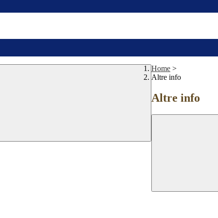
Home
>
Altre info
Altre info