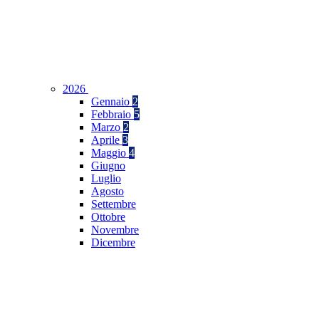
2026
Gennaio
2
Febbraio
5
Marzo
2
Aprile
3
Maggio
4
Giugno
Luglio
Agosto
Settembre
Ottobre
Novembre
Dicembre